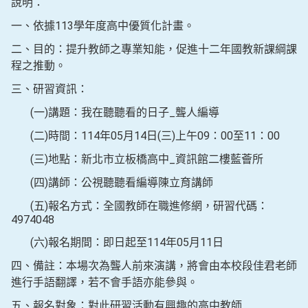
說明：
一、依據113學年度高中優質化計畫。
二、目的：提升教師之專業知能，促進十二年國教新課綱課
程之推動。
三、研習資訊：
(一)講題：我在聽聽看的日子_聾人編導
(二)時間：114年05月14日(三)上午09：00至11：00
(三)地點：新北市立板橋高中_資訊館二樓藍薈所
(四)講師：公視聽聽看編導陳立育講師
(五)報名方式：全國教師在職進修網，研習代碼：
4974048
(六)報名期間：即日起至114年05月11日
四、備註：本場次為聾人前來演講，將會由本校段佳君老師
進行手語翻譯，若不會手語亦能參與。
五、報名對象：對此研習活動有興趣的高中教師