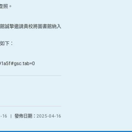
查照。
館誠摯邀請貴校將圖書館納入
如下：
91a5f#gsc.tab=0
-16
|
發佈日期：
2025-04-16