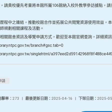
，請貴校優先考量將本館所屬106館納入校外教學參訪據點，請
歷程中之連結，推動校館合作並拓展公共閱覽資源使用效益，本
師規劃相關課程及活動。
相關館舍資訊及導覽申請方式，歡迎至本館官網查詢，詳細資訊
ry.ntpc.gov.tw/branch#gsc.tab=0
ary.ntpc.gov.tw/singlehtml/a397eed2d59142968f8f488ce44
申請
點擊率：
273
|
最後更新日期：
2025-04-16
|
下架日期：
2025-05