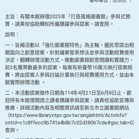
發布單位：
圖書館
|
主旨：有關本館辦理2025年「打造風格圖書館」參與式預
算，請貴校協助轉知所屬踴躍參與提案，請查照。
說明：
一、旨揭活動以「強化圖書館特色」為主軸，邀民眾提出相
關面向之創意提案，針對議案發表想法並參與活動經費使用
決定，翻轉辦理活動方式，推動圖書館創意閱讀和實踐力，
前3名獲票數最多的提案，每案有新臺幣10萬元執行提案經
費，將由提案人參與討論計畫執行與經費運用方式，並由本
館實際辦理活動 。
二、本活動提案徵件日期為114年4月21日至6月8日止，歡
迎持有本館借閱證之讀者踴躍參與提案，請貴校協助宣傳與
推廣，詳細活動內容及相關資訊請至新北市立圖書館網站
（https://www.library.ntpc.gov.tw/singlehtml/ActvInfo?
cntId=c1c8ffecc9b741a4b8b7c02d38067cde#gsc.tab=0）
查詢。