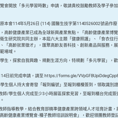
覽會開放「多元學習時數」申請，敬請貴校鼓勵教師及學子參加
114年5月26日 (114) 國醫生技字第1140526002號函作
，高齡健康產業已成為全球新興產業焦點。「高齡健康產業博覽
衛生研究院共同主辦，本屆六大主題「健康照護」、「食衣住行
、「高齡就業徵才」，匯聚高齡友善科技、創新產品與服務，展
範場域。
學生，探索自我興趣、規劃生涯方向，特規劃「多元學習」，歡
前完成申請，請至 https://forms.gle/VVpGFBUpiDdegC
師/學生個人持大會寄發「報到編號」至報到櫃檯簽到，領取識別
團教師/學生個人完成至少3小時展區探索見習，至報到櫃台完成簽
。
教師指導教學，結合教育部精準健康產業跨領域人才培育計畫，將於7月
25高齡健康產業博覽會-種子教師培訓說明會」，歡迎領團教師登