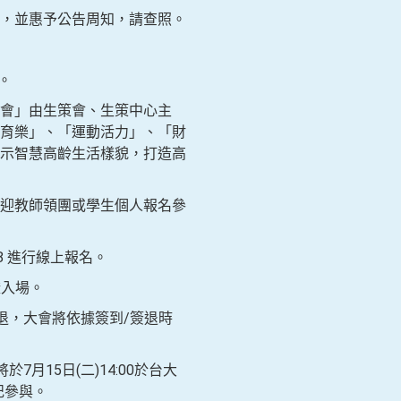
，並惠予公告周知，請查照。
廢。
會」由生策會、生策中心主
育樂」、「運動活力」、「財
示智慧高齡生活樣貌，打造高
迎教師領團或學生個人報名參
pp8 進行線上報名。
證入場。
退，大會將依據簽到/簽退時
15日(二)14:00於台大
記參與。