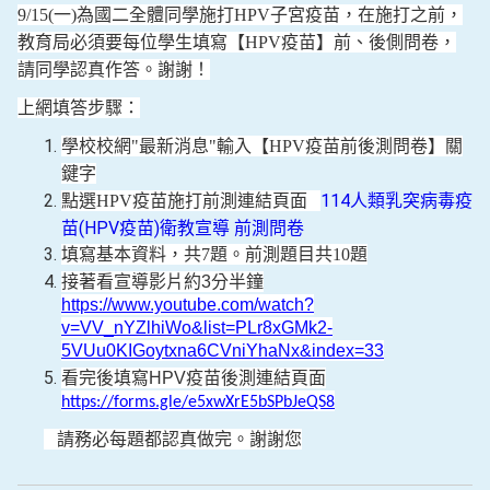
9/15(
一)為國二全體同學施打HPV子宮疫苗，在施打之前，
教育局必須要每位學生填寫【HPV疫苗】前、後側問卷，
請同學認真作答。謝謝！
上網填答步驟：
學校校網
"
最新消息
"
輸入【HPV疫苗前後測問卷】關
鍵字
114人類乳突病毒疫
點選HPV疫苗施打前測連結頁面
苗(HPV疫苗)衛教宣導 前測問卷
填寫基本資料，共7題。前測題目共10題
接著看宣導影片約
3
分半鐘
https://www.youtube.com/watch?
v=VV_nYZlhiWo&list=PLr8xGMk2-
5VUu0KIGoytxna6CVniYhaNx&index=33
看完後填寫
HPV
疫苗後測連結頁面
https://forms.gle/e5xwXrE5bSPbJeQS8
請務必每題都認真做完。謝謝您