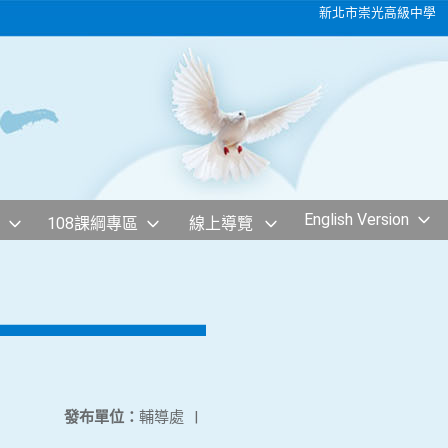
新北市崇光高級中學
English Version
108課綱專區
線上導覽
發布單位：
輔導處
|