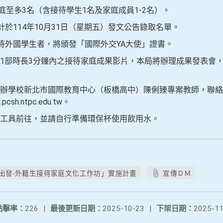
家庭至多3名（含接待學生1名及家庭成員1-2名）。
計於114年10月31日（星期五）發文公告錄取名單。
接待外國學生者，將頒發「國際外交YA大使」證書。
1部時長3分鐘內之接待家庭成果影片，本局將辦理成果發表會
學校新北市國際教育中心（板橋高中）陳俐臻專案教師，聯絡電話：
csh.ntpc.edu.tw。
工具前往，並請自行準備環保杯使用飲用水。
家出發-外籍生接待家庭文化工作坊」實施計畫
宣傳ＤＭ
點擊率：
226
|
最後更新日期：
2025-10-23
|
下架日期：
2025-11