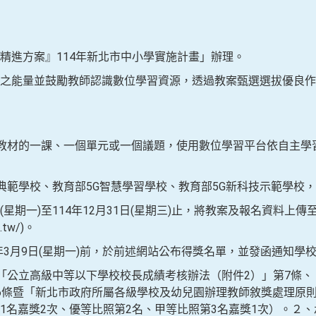
精進方案』114年新北市中小學實施計畫」辦理。
之能量並鼓勵教師認識數位學習資源，透過教案甄選選拔優良作
選教材的一課、一個單元或一個議題，使用數位學習平台依自主學
習典範學校、教育部5G智慧學習學校、教育部5G新科技示範學校
1日(星期一)至114年12月31日(星期三)止，將教案及報名資料上
u.tw/)。
5年3月9日(星期一)前，於前述網站公布得獎名單，並發函通知學
據「公立高級中等以下學校校長成績考核辦法（附件2）」第7條
6條暨「新北市政府所屬各級學校及幼兒園辦理教師敘獎處理原則
1名嘉獎2次、優等比照第2名、甲等比照第3名嘉獎1次）。２