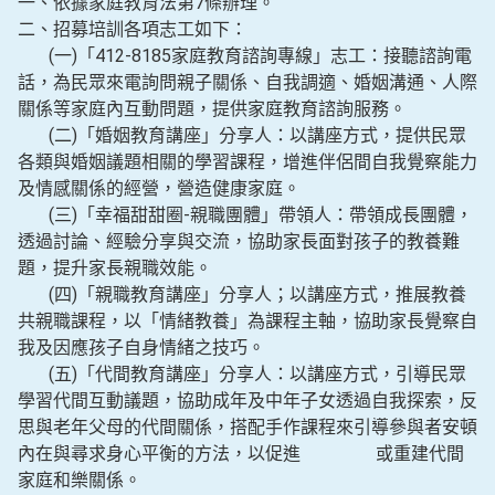
一、依據家庭教育法第7條辦理。
二、招募培訓各項志工如下：
(一)「412-8185家庭教育諮詢專線」志工：接聽諮詢電
話，為民眾來電詢問親子關係、自我調適、婚姻溝通、人際
關係等家庭內互動問題，提供家庭教育諮詢服務。
(二)「婚姻教育講座」分享人：以講座方式，提供民眾
各類與婚姻議題相關的學習課程，增進伴侶間自我覺察能力
及情感關係的經營，營造健康家庭。
(三)「幸福甜甜圈-親職團體」帶領人：帶領成長團體，
透過討論、經驗分享與交流，協助家長面對孩子的教養難
題，提升家長親職效能。
(四)「親職教育講座」分享人；以講座方式，推展教養
共親職課程，以「情緒教養」為課程主軸，協助家長覺察自
我及因應孩子自身情緒之技巧。
(五)「代間教育講座」分享人：以講座方式，引導民眾
學習代間互動議題，協助成年及中年子女透過自我探索，反
思與老年父母的代間關係，搭配手作課程來引導參與者安頓
內在與尋求身心平衡的方法，以促進 或重建代間
家庭和樂關係。