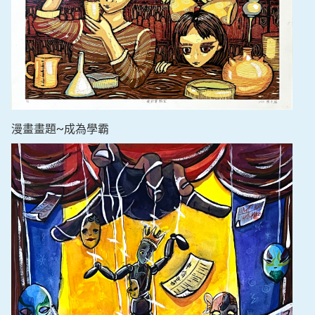
漫畫畫題~成為學霸