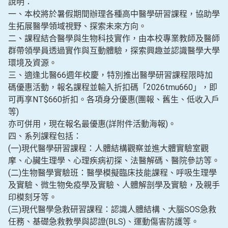
說明：
一、本校將於暑假期間辦理各種高中醫學研習課程，協助學
生拓展醫學領域視野、探索未來方向。
二、課程結合醫學與生物科技實作，由本校專業教師及醫師
群帶領學員透過實作與互動體驗，探索興趣並認識醫學大學
環境及資源。
三、適逢北醫66週年校慶，特別推出醫學研習課程限時加
碼優惠活動，報名課程並輸入折扣碼「2026tmu660」，即
可再享NT$660折扣。各項身分優惠(團報、舊生、低收入戶
等)
亦可併用，現在報名最優惠(詳附件活動海報)。
四、系列課程包括：
(一)現代醫學研習課程：人體結構觀察並進大體實驗室觀
摩、心臟生理學、心理疾病初探、法醫解碼、醫院參訪等。
(二)生物醫學實驗班：醫學模擬臨床技能課程、呼吸生理學
及實驗、微生物免疫學及實驗、人體解剖學及實驗，及親手
印模刻牙等。
(三)現代醫學急救研習課程：認識人體結構、大腦SOS急救
任務、基礎急救教學與認證(BLS)、運動傷害防護等。