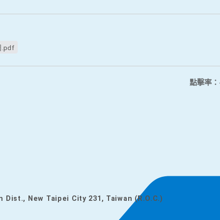
pdf
點擊率：
n Dist., New Taipei City 231, Taiwan (R.O.C.)