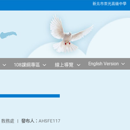
新北市崇光高級中學
English Version
108課綱專區
線上導覽
：
教務處
|
發布人：
AHSFE117