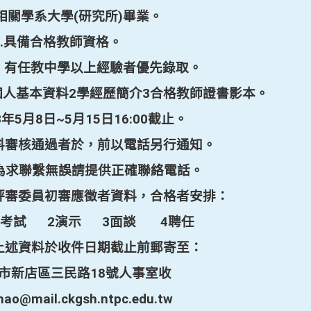
相關學系大學
(
研究所
)
畢業。
.
具備合格教師資格。
有任教中學以上經驗者優先錄取。
個人基本資料
2
學經歷簡介
3
合格教師證書影本。
3
年
5
月
8
日
~5
月
15
日
16:00
截止。
料審核通過者於，前以電話另行通知。
為求聯繫無誤請提供正確聯絡電話。
評審委員初審應徵者資料，合格者安排：
考試
2
演示
3
面談
4
聘任
上述資料於收件日期截止前郵寄至：
市新店區三民路
18
號
人事室收
hao@mail.ckgsh.ntpc.edu.tw