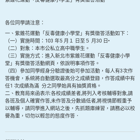
各位同學請注意：
一、紫錐花運動「反毒健康小學堂」有獎徵答活動如下：
（一）實施時間：103 年5 月１ 日至５ 月30 日•
（二）對象：本市公私立高中職學生。
（三）實施方式：進入新北市紫錐花運動「反毒健康小學
堂」有獎徵答活動網頁，依說明事項作答。
（四）參加同學經身分驗證後始可參加活動，每人有3次作
答機會，系統將自動選取最高分之成績登錄，作答成績中有
任1 次成績為滿 分之同學始具有抽獎資格。
二、教育局來函表示:各校成績差者,將列入考核輔導對象,請
各班及個人確實作答,未作答及分數過低者,將視情節輕重予
以輔導，請同學進入網站之後，先抓題庫練習，請務必以校
譽為重，切勿以輕忽的態度作答．