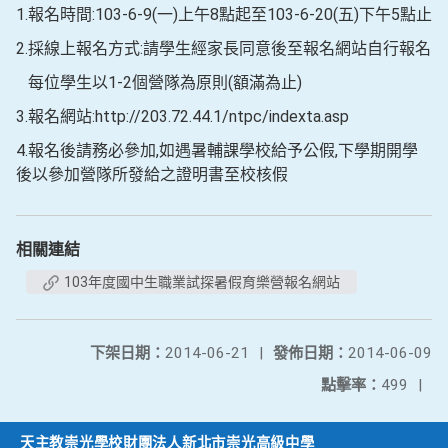
1.報名時間:103-6-9(一)上午8點起至103-6-20(五)下午5點止
2.採線上報名方式:請學生經家長同意後至報名網站自行報名
每位學生以1-2個營隊為原則(額滿為止)
3.報名網站:http://203.72.44.1/ntpc/indexta.asp
4.報名後請務必參加,如遇暑輔課學校給予公假,下學期開學
後以參加營隊所發給之證明書至校核假
相關連結
103年度國中生職業試探暑假育樂營報名網站
下架日期：
2014-06-21
|
發佈日期：
2014-06-09
點擊率：
499
|
天主教崇光學校財團法人新北市崇光高級中學