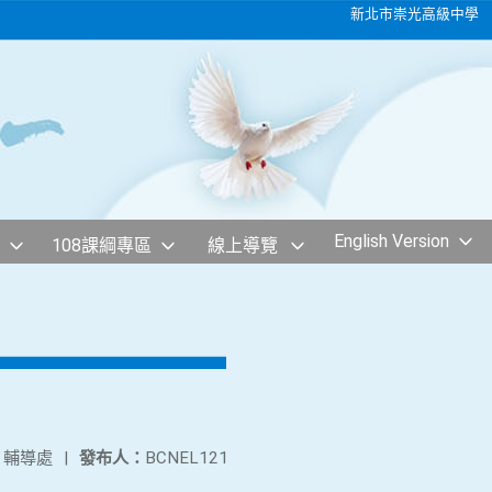
新北市崇光高級中學
English Version
108課綱專區
線上導覽
：
輔導處
|
發布人：
BCNEL121