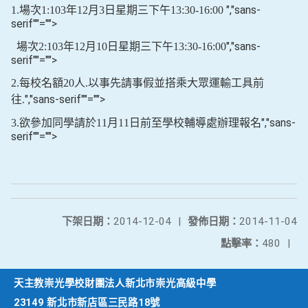
","sans-
1.
場次
1:103
年
12
月
3
日星期三下午
13:30-16:00
serif""="">
","sans-
場次
2:103
年
12
月
10
日星期三下午
13:30-16:00
serif""="">
2.
每校名額
20
人
.
以事先請事假並搭乘大眾運輸工具前
","sans-serif""="">
往
.
","sans-
3.
欲參加同學請於
11
月
11
日前至學校輔導處辦理報名
serif""="">
下架日期：
2014-12-04
|
發佈日期：
2014-11-04
點擊率：
480
|
天主教崇光學校財團法人新北市崇光高級中學
23149 新北市新店區三民路18號