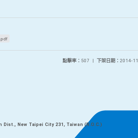
.pdf
點擊率：
507
|
下架日期：
2014-11
n Dist., New Taipei City 231, Taiwan (R.O.C.)