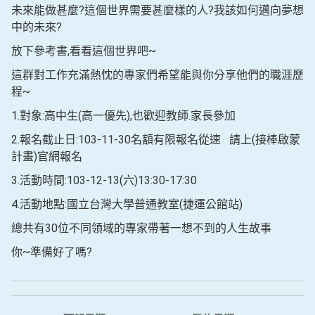
未來能做甚麼?這個世界需要甚麼樣的人?我該如何邁向夢想
中的未來?
放下參考書,看看這個世界吧~
這群對工作充滿熱忱的專家們希望能與你分享他們的職涯歷
程~
1.對象:高中生(高一優先),也歡迎教師.家長參加
2.報名截止日:103-11-30名額有限報名從速
請上(接棒啟蒙
計畫)官網報名
3.活動時間:103-12-13(六)13:30-17:30
4.活動地點:國立台灣大學普通教室(捷運公館站)
總共有30位不同領域的專家帶著一想不到的人生故事
你~準備好了嗎?