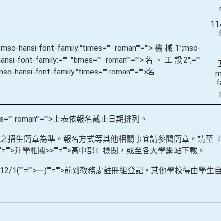
11
";mso-hansi-font-family:"times="" roman""="">機械
1
";mso-
hansi-font-family:="" "times="" roman""="">名、工設
2
";=""
mso-hansi-font-family:"times="" roman""="">名
m
f
" "times="" roman""="">上表依報名截止日期排列。
學公告之招生簡章為準。報名方式等其他相關事宜請參閱簡章。請至
""="">升學相關
>>
""="">高中部』檢閱，或至各大學網站下載。
於
12/1(
""="">一
)
""="">前到教務處註冊組登記。其他學校得由學