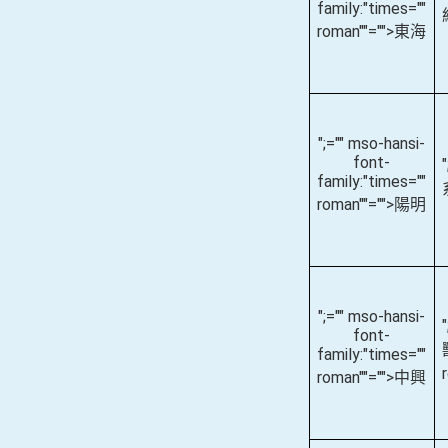
family:"times=""
roman""="">東海
";="" mso-hansi-
font-
family:"times=""
roman""="">陽明
";="" mso-hansi-
font-
family:"times=""
roman""="">中興