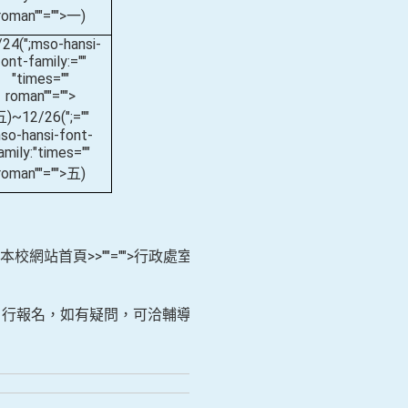
roman""="">一
)
/24(
";mso-hansi-
font-family:=""
"times=""
roman""="">
五
)~12/26(
";=""
so-hansi-font-
amily:"times=""
roman""="">五
)
『本校網站首頁
>>
""="">行政處室
生自行報名，如有疑問，可洽輔導室或