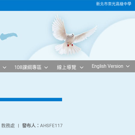
新北市崇光高級中學
English Version
108課綱專區
線上導覽
：
教務處
|
發布人：
AHSFE117