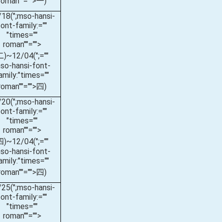
roman""="">一
)
/18(
";mso-hansi-
font-family:=""
"times=""
roman""="">
二
)~12/04(
";=""
so-hansi-font-
amily:"times=""
roman""="">四
)
/20(
";mso-hansi-
font-family:=""
"times=""
roman""="">
四
)~12/04(
";=""
so-hansi-font-
amily:"times=""
roman""="">四
)
/25(
";mso-hansi-
font-family:=""
"times=""
roman""="">