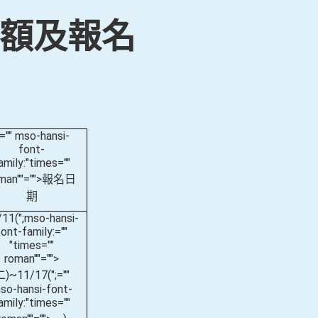
名額及報名
;="" mso-hansi-
font-
amily:"times=""
man""="">報名日
期
/11(
";mso-hansi-
font-family:=""
"times=""
roman""="">
二
)~11/17(
";=""
so-hansi-font-
amily:"times=""