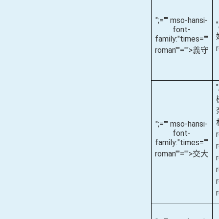
";="" mso-hansi-
font-
family:"times=""
roman""="">義守
";="" mso-hansi-
font-
family:"times=""
roman""="">交大