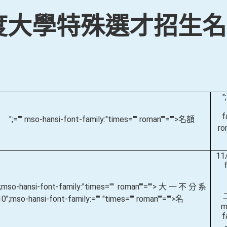
年度大學特殊選才招生
"
f
";="" mso-hansi-font-family:"times="" roman""="">名額
ro
11
";mso-hansi-font-family:"times="" roman""="">大一不分系
10
";mso-hansi-font-family:="" "times="" roman""="">名
m
f