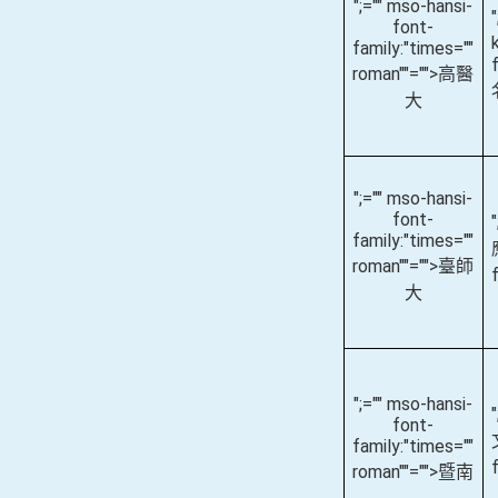
";="" mso-hansi-
font-
family:"times=""
roman""="">高醫
大
";="" mso-hansi-
font-
family:"times=""
roman""="">臺師
大
";="" mso-hansi-
font-
family:"times=""
roman""="">暨南