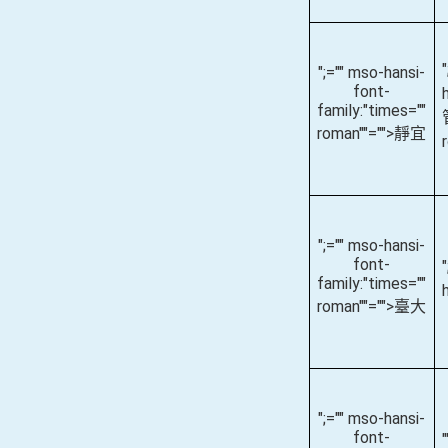
";="" mso-hansi-
font-
family:"times=""
roman""="">靜宜
";="" mso-hansi-
font-
family:"times=""
roman""="">臺大
";="" mso-hansi-
font-