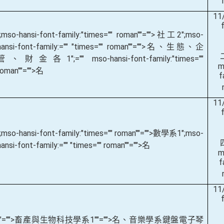
11
";mso-hansi-font-family:"times="" roman""="">社工
2
";mso-
hansi-font-family:="" "times="" roman""="">名、生態、企
管、財金各
1
";="" mso-hansi-font-family:"times=""
m
roman""="">名
f
11
";mso-hansi-font-family:"times="" roman""="">數學系
1
";mso-
hansi-font-family:="" "times="" roman""="">名
m
f
11
""="">畜產與生物科技學系
1
""="">名、音樂學系鍵盤電子琴