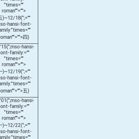
"times=""
roman""="">
五
)~12/18(
";=""
so-hansi-font-
amily:"times=""
roman""="">四
)
/15(
";mso-hansi-
font-family:=""
"times=""
roman""="">
一
)~12/19(
";=""
so-hansi-font-
amily:"times=""
roman""="">五
)
/01(
";mso-hansi-
font-family:=""
"times=""
roman""="">
一
)~12/22(
";=""
so-hansi-font-
amily:"times=""