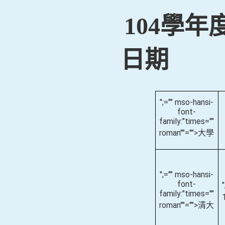
104學
日期
";="" mso-hansi-
font-
family:"times=""
roman""="">大學
";="" mso-hansi-
font-
family:"times=""
roman""="">清大