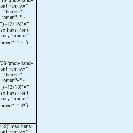
/19(
";mso-hansi-
font-family:=""
"times=""
roman""="">
三
)~12/16(
";=""
so-hansi-font-
amily:"times=""
roman""="">二
)
/08(
";mso-hansi-
font-family:=""
"times=""
roman""="">
一
)~12/18(
";=""
so-hansi-font-
amily:"times=""
roman""="">四
)
/12(
";mso-hansi-
font-family:=""