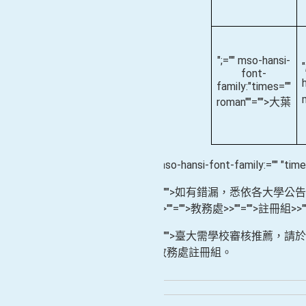
";="" mso-hansi-
font-
family:"times=""
roman""="">大葉
";mso-hansi-font-family:="
※
""="">如有錯漏，悉依各大
※
>>
""="">教務處
>>
""="">註冊組
>>
""="">臺大需學校審核推薦，請
※
教務處註冊組。