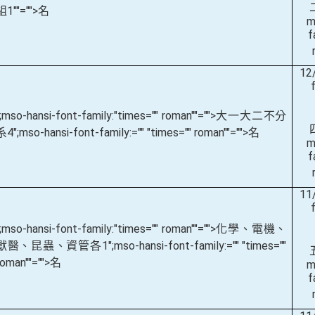
組
1
""="">名
m
f
12
";mso-hansi-font-family:"times="" roman""="">大一大二不分
系
4
";mso-hansi-font-family:="" "times="" roman""="">名
m
f
11
";mso-hansi-font-family:"times="" roman""="">化學、電機、
獸醫、昆蟲、資管各
1
";mso-hansi-font-family:="" "times=""
roman""="">名
m
f