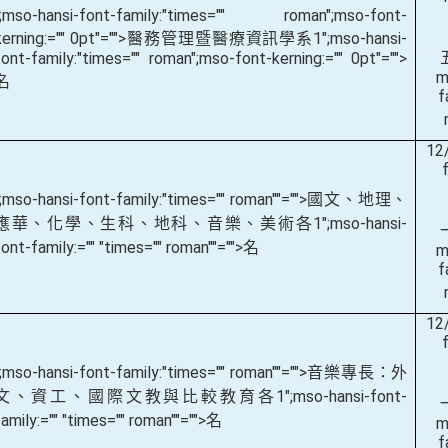
";mso-hansi-font-family:"times="" roman";mso-font-
kerning:="" 0pt"="">醫務管理暨醫療資訊學系
1
";mso-hansi-
font-family:"times="" roman";mso-font-kerning:="" 0pt"="">
m
名
f
12
";mso-hansi-font-family:"times="" roman""="">國文、地理、
應華、化學、生科、地科、音樂、美術各
1
";mso-hansi-
font-family:="" "times="" roman""="">名
m
f
12
";mso-hansi-font-family:"times="" roman""="">音樂專長：外
文、資工、國際文教與比較教育各
1
";mso-hansi-font-
family:="" "times="" roman""="">名
m
f