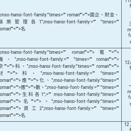
11
";mso-hansi-font-family:"times="" roman""="">國企、財金、
娛樂管理各
1
";mso-hansi-font-family:="" "times=""
roman""="">名
m
f
";mso-hansi-font-family:"times="" roman""="">電
""="">
機、
";mso-hansi-font-family:="" "times="" roman""="">
12
奈
""="">科、
";mso-hansi-font-family:"times="" roman""="">
材
""="">科、
";mso-hansi-font-family:="" "times=""
roman""="">應
""="">化、
";mso-hansi-font-family:"times=""
roman""="">應
""="">數、
";mso-hansi-font-family:="" "times=""
m
roman""="">生科各
1
";="" mso-hansi-font-family:"times=""
f
roman""="">名
""="">，
";mso-hansi-font-family:"times=""
roman""="">資工
2
";mso-hansi-font-family:="" "times=""
roman""="">名
12 