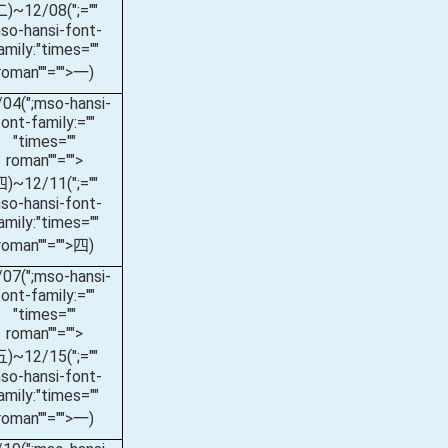
二
)~12/08(
";=""
so-hansi-font-
amily:"times=""
roman""="">一
)
/04(
";mso-hansi-
font-family:=""
"times=""
roman""="">
四
)~12/11(
";=""
so-hansi-font-
amily:"times=""
roman""="">四
)
/07(
";mso-hansi-
font-family:=""
"times=""
roman""="">
五
)~12/15(
";=""
so-hansi-font-
amily:"times=""
roman""="">一
)