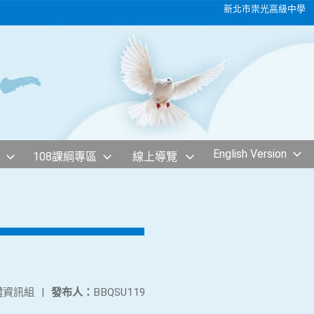
新北市崇光高級中學
English Version
108課綱專區
線上導覽
體資訊組
|
發布人：
BBQSU119