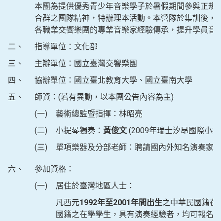
本團為提供優秀青少年音樂學子於暑假期間參與正規
合群之團隊精神，特辦理本活動。本營隊於集訓後，
各職業交響樂團的專業音樂家經驗傳承，提升學員音
二、
指導單位：文化部
三、
主辦單位：國立臺灣交響樂團
四、
協辦單位：國立臺北教育大學、國立臺南大學
五、
師資：(若有異動，以本團公告內容為主)
(一)
藝術總監暨指揮：林昭亮
(二)
小提琴獨奏：
黃俊文
(2009年瑞士汐昂國際小
(三)
單項樂器及分部老師：聘請國內外知名演奏家
六、
參加資格：
(一)
居住於臺灣地區人士：
凡西元
1992年至2001年間出生
之中華民國籍在
國籍之在學學生，具有演奏經驗者，均可報名