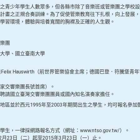
之青少年學生人數眾多，但各縣市除了音樂班或管樂團之學校設
計畫之正規合奏訓練。為了促使管樂教育往下扎根，向上發展，
學習環境，體驗與培養寬闊的胸襟及正確的人生觀。
樂團
大學、國立臺南大學
elix Hauswirth（前世界管樂協會主席；德國巴登．符騰
家交響樂團長號首席）。
聘請國立臺灣交響樂團團員或國內知名演奏家擔任。
地區並於西元1995年至2003年期間出生之學生，均可報名參
，一律採網路報名方式（網址：www.ntso.gov.tw/）。
2月23日（二）起至2015年3月23日（一）止。