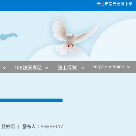
新北市崇光高級中學
English Version
108課綱專區
線上導覽
：
藝教組
|
發布人：
AHSFE117