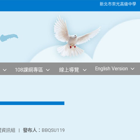
新北市崇光高級中學
English Version
108課綱專區
線上導覽
體資訊組
|
發布人：
BBQSU119