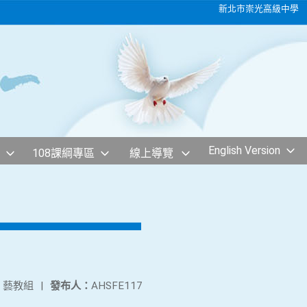
新北市崇光高級中學
English Version
108課綱專區
線上導覽
：
藝教組
|
發布人：
AHSFE117