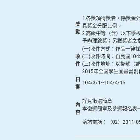
1.各獎項得獎者，除獎
獎
具獎金分配比例。
勵
2.高級中等（含）以下
予辦理敘獎；另獲獎者之
(一)收件方式：作品一律
收
(二)收件時間：自民國10
件
(三)收件地址：以掛號（
2015年全國學生圖畫書
日
104/3/1~104/4/15
期
詳見徵選簡章
內
本徵選簡章及參選報名表一律於本館
容
洽詢電話：（02）2311-0