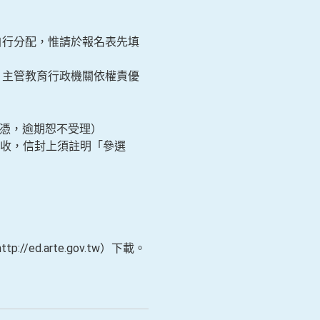
自行分配，惟請於報名表先填
）主管教育行政機關依權責優
戳為憑，逾期恕不受理）
」收，信封上須註明「參選
/ed.arte.gov.tw）下載。