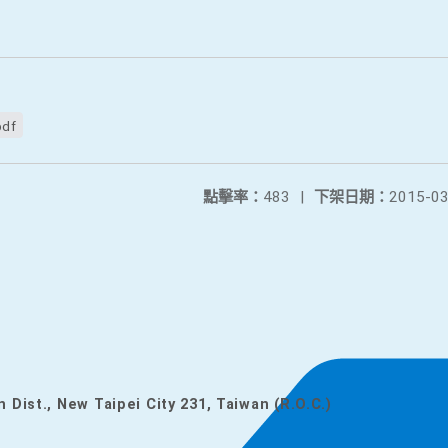
pdf
點擊率：
483
|
下架日期：
2015-03
n Dist., New Taipei City 231, Taiwan (R.O.C.)