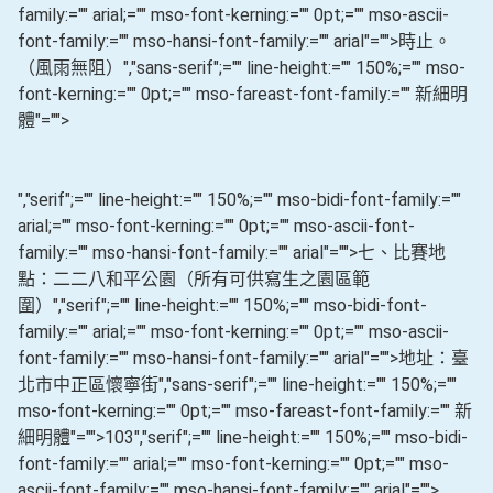
family:="" arial;="" mso-font-kerning:="" 0pt;="" mso-ascii-
font-family:="" mso-hansi-font-family:="" arial"="">時止。
（風雨無阻）
","sans-serif";="" line-height:="" 150%;="" mso-
font-kerning:="" 0pt;="" mso-fareast-font-family:="" 新細明
體"="">
","serif";="" line-height:="" 150%;="" mso-bidi-font-family:=""
arial;="" mso-font-kerning:="" 0pt;="" mso-ascii-font-
family:="" mso-hansi-font-family:="" arial"="">七、比賽地
點：二二八和平公園（所有可供寫生之園區範
圍）
","serif";="" line-height:="" 150%;="" mso-bidi-font-
family:="" arial;="" mso-font-kerning:="" 0pt;="" mso-ascii-
font-family:="" mso-hansi-font-family:="" arial"="">地址：臺
北市中正區懷寧街
","sans-serif";="" line-height:="" 150%;=""
mso-font-kerning:="" 0pt;="" mso-fareast-font-family:="" 新
細明體"="">103
","serif";="" line-height:="" 150%;="" mso-bidi-
font-family:="" arial;="" mso-font-kerning:="" 0pt;="" mso-
ascii-font-family:="" mso-hansi-font-family:="" arial"="">