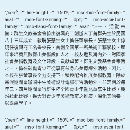
","serif";="" line-height:="" 150%;="" mso-bidi-font-family:=""
arial;="" mso-font-kerning:="" 0pt;="" mso-ascii-font-
family:="" mso-hansi-font-family:="" arial"="">一、活動宗
旨：群生文教基金會係由復興商工創辦人丁首群先生於民國
八十三年成立，敦聘張慧生女士擔任董事長。張慧生女士係
現任復興商工名譽校長，首創全國第一所美術工藝學校，歷
年來培養無數傑出美術設計人才，校友遍及海內外，對國家
社會美術教育及文化建設，貢獻卓著。群生文教基金會宗旨
之ㄧ，係在鼓勵青少年從事有益身心美育課外活動，因此，
本校在張董事長全力支持下，積極配合推展美術教育，除於
寒假期間舉辦國中生美術設計電腦研習活動外，並定期於每
年三、四月期間舉行群生杯全國青少年暨兒童寫生比賽，期
盼藉此比賽，擴大對青少年美術教育之推廣，深化其涵養，
以嘉惠學子。
","serif";="" line-height:="" 150%;="" mso-bidi-font-family:=""
arial;="" mso-font-kerning:="" 0pt;="" mso-ascii-font-