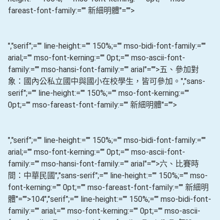
fareast-font-family:="" 新細明體"="">
","serif";="" line-height:="" 150%;="" mso-bidi-font-family:=""
arial;="" mso-font-kerning:="" 0pt;="" mso-ascii-font-
family:="" mso-hansi-font-family:="" arial"="">五、參加對
象：國內公私立國中與國小在校學生，皆可參加。
","sans-
serif";="" line-height:="" 150%;="" mso-font-kerning:=""
0pt;="" mso-fareast-font-family:="" 新細明體"="">
","serif";="" line-height:="" 150%;="" mso-bidi-font-family:=""
arial;="" mso-font-kerning:="" 0pt;="" mso-ascii-font-
family:="" mso-hansi-font-family:="" arial"="">六、比賽時
間：中華民國
","sans-serif";="" line-height:="" 150%;="" mso-
font-kerning:="" 0pt;="" mso-fareast-font-family:="" 新細明
體"="">104
","serif";="" line-height:="" 150%;="" mso-bidi-font-
family:="" arial;="" mso-font-kerning:="" 0pt;="" mso-ascii-