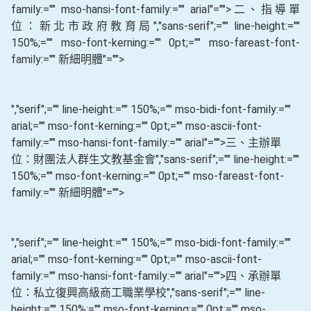
family:="" mso-hansi-font-family:="" arial"="">二、指導單
位：新北市政府教育局
","sans-serif";="" line-height:=""
150%;="" mso-font-kerning:="" 0pt;="" mso-fareast-font-
family:="" 新細明體"="">
","serif";="" line-height:="" 150%;="" mso-bidi-font-family:=""
arial;="" mso-font-kerning:="" 0pt;="" mso-ascii-font-
family:="" mso-hansi-font-family:="" arial"="">三、主辦單
位：財團法人群生文教基金會
","sans-serif";="" line-height:=""
150%;="" mso-font-kerning:="" 0pt;="" mso-fareast-font-
family:="" 新細明體"="">
","serif";="" line-height:="" 150%;="" mso-bidi-font-family:=""
arial;="" mso-font-kerning:="" 0pt;="" mso-ascii-font-
family:="" mso-hansi-font-family:="" arial"="">四、承辦單
位：私立復興高級商工職業學校
","sans-serif";="" line-
height:="" 150%;="" mso-font-kerning:="" 0pt;="" mso-