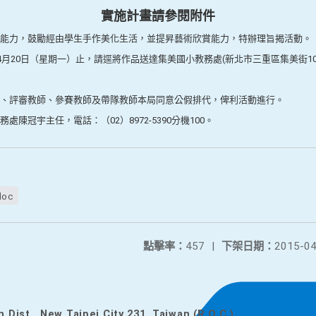
實施計畫請參閱附件
能力，鼓勵經由學生手作美化生活，並提昇藝術欣賞能力，特辦理旨揭活動。
4月20日（星期一）止，請逕將作品送達集美國小教務處(新北市三重區集美街1
、評審教師、參賽教師及帶隊教師本局同意公假排代，俾利活動進行。
陳冠宇主任，電話：（02）8972-5390分機100。
doc
點擊率：
457
|
下架日期：
2015-04
n Dist., New Taipei City 231, Taiwan (R.O.C.)