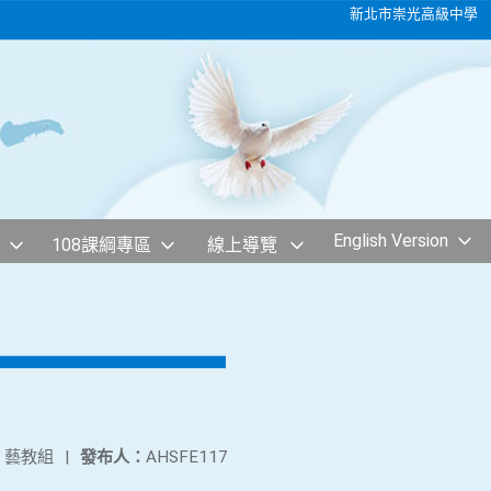
新北市崇光高級中學
English Version
108課綱專區
線上導覽
：
藝教組
|
發布人：
AHSFE117