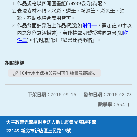
作品規格以四開圖畫紙(54x39公分)為限。
表現素材不限，水彩、蠟筆、粉蠟筆、彩色筆、油
彩、剪貼或綜合應用皆可。
作品背面請浮貼上作品標籤(如
附件一
，需加註50字以
內之創作意涵描述)、著作權聲明暨授權同意書(如
附
件二
)。信封請加註『繪畫比賽徵稿』。
相關連結
104年水土保持與農村再生繪畫競賽辦法
下架日期：
2015-09-15
|
發佈日期：
2015-03-23
點擊率：
554
|
天主教崇光學校財團法人新北市崇光高級中學
23149 新北市新店區三民路18號