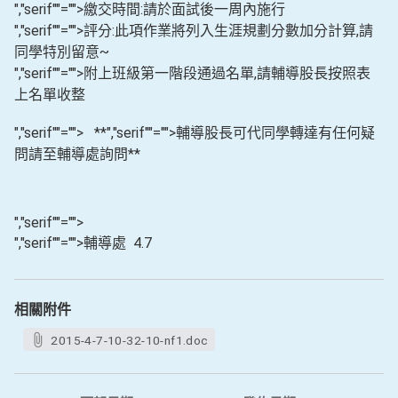
","serif""="">繳交時間:請於面試後一周內施行
","serif""="">評分:此項作業將列入生涯規劃分數加分計算,請
同學特別留意~
","serif""="">附上班級第一階段通過名單,請輔導股長按照表
上名單收整
","serif""=""> **
","serif""="">輔導股長可代同學轉達有任何疑
問請至輔導處詢問**
","serif""=""
","serif""="">輔導處 4.7
相關附件
2015-4-7-10-32-10-nf1.doc