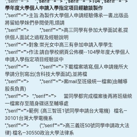
","serif""="">
","serif""="">
","serif""="">104
","serif""="">
學年度大學個人申請入學指定項目經驗談製作
","serif""="">主旨:為製作大學個人申請經驗傳承一書,出版品
將留給學妹們參閱使用,煩請
","serif""="">
","serif""="">高三同學有參加大學面試者,提
供個人面試之過程及經驗說明
","serif""="">對象:崇光女中高三有參加申請入學學生
","serif""="">作法:請自學校網頁公佈欄--104學年度大學個人
申請入學指定項目經驗談中
","serif""="">
","serif""="">下載檔案填寫,個人申請幾所大
學請分別寫出(含科技大學面試),並將檔
","serif""="">
","serif""="">案mail至班級統一檔案(由輔導
股長負責)
","serif""="">
","serif""=""> 當同學都完成檔案後再將班級統
一檔案存至隨身碟送至輔導處
","serif""="">範例: (高三智班1號同學申請台大電機)
檔名—
30101台灣大學電機系
","serif""=""> (
","serif""="">高三義班50號同學申請政大法
律) 檔名—30550政治大學法律系