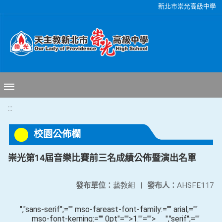
移至網頁之主要內容區位置
新北市崇光高級中學
:::
校園公佈欄
崇光第14屆音樂比賽前三名成績公佈暨演出名單
發布單位：
藝教組
|
發布人：
AHSFE117
","sans-serif";="" mso-fareast-font-family:="" arial;=""
mso-font-kerning:="" 0pt"="">
1.
""="">
","serif";=""