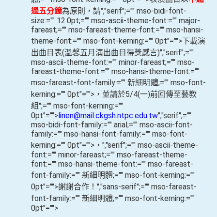
過
五分
鐘
為原則，請
","serif";="" mso-bidi-font-
size:="" 12.0pt;="" mso-ascii-theme-font:="" major-
fareast;="" mso-fareast-theme-font:="" mso-hansi-
theme-font:="" mso-font-kerning:="" 0pt"="">
下載演
出曲目表
(
溫馨五月演出曲目得獎感言
)
","serif";=""
mso-ascii-theme-font:="" minor-fareast;="" mso-
fareast-theme-font:="" mso-hansi-theme-font:=""
mso-fareast-font-family:="" 新細明體;="" mso-font-
kerning:="" 0pt"="">
，並請於
5/4(
一
)
前回傳至藝教
組
";="" mso-font-kerning:=""
0pt"="">
linen@mail.ckgsh.ntpc.edu.tw
","serif";=""
mso-bidi-font-family:="" arial;="" mso-ascii-font-
family:="" mso-hansi-font-family:="" mso-font-
kerning:="" 0pt"="">，
","serif";="" mso-ascii-theme-
font:="" minor-fareast;="" mso-fareast-theme-
font:="" mso-hansi-theme-font:="" mso-fareast-
font-family:="" 新細明體;="" mso-font-kerning:=""
0pt"="">
謝謝合作！
","sans-serif";="" mso-fareast-
font-family:="" 新細明體;="" mso-font-kerning:=""
0pt"="">