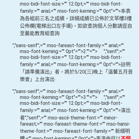
mso-bidi-font-size:="" 12.0pt;="" mso-bidi-font-
family:="" arial;="" mso-font-kerning:="" 0pt"="">
本表
為各組前三名之成績，詳細成績已公佈於文萃樓
3
樓
公佈欄
(
電梯出口左手邊
)
，如欲查詢個人分數請逕自
至藝能教育組查詢‧
","sans-serif";="" mso-fareast-font-family:="" arial;=""
mso-font-kerning:="" 0pt"="">
2.
""="">
","serif";=""
mso-bidi-font-size:="" 12.0pt;="" mso-bidi-font-
family:="" arial;="" mso-font-kerning:="" 0pt"="">
註明
「請準備演出」者，將於
5/20(
三
)
晚上「溫馨五月音
樂會」上台演出‧
","sans-serif";="" mso-fareast-font-family:="" arial;=""
mso-font-kerning:="" 0pt"="">
3.
""="">
","serif";=""
mso-bidi-font-size:="" 12.0pt;="" mso-bidi-font-
family:="" arial;="" mso-font-kerning:="" 0pt"="">
演出
者
","serif";="" mso-ascii-theme-font:="" minor-
fareast;="" mso-fareast-theme-font:="" mso-hansi-
theme-font:="" mso-fareast-font-family:="" 新細明
體;="" mso-font-kerning:="" 0pt"="">
表演曲目以
不超