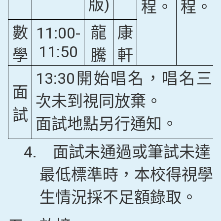
版)
程。
程。
數
龍
康
11:00-
11:50
學
騰
軒
13:30開始唱名，唱名三
面
次未到視同放棄。
試
面試地點另行通知。
4.
面試未通過或筆試未達
最低標準時，本校得視學
生情況採不足額錄取。