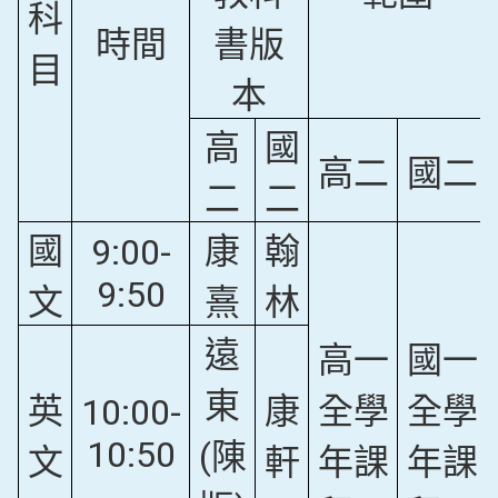
科
時間
書版
目
本
高
國
高二
國二
二
二
國
康
翰
9:00-
9:50
文
熹
林
遠
高一
國一
東
英
康
全學
全學
10:00-
10:50
(陳
文
軒
年課
年課