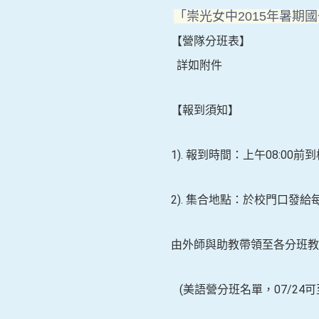
「崇光女中
2015
年暑期國
【營隊分班表】
詳如附件
【報到須知】
1).
報到時間：上午
08:00
前到
2).
集合地點：於校門口發給
由外師與助教帶領至各分班教
(
美語營分班名單，
07/24
可