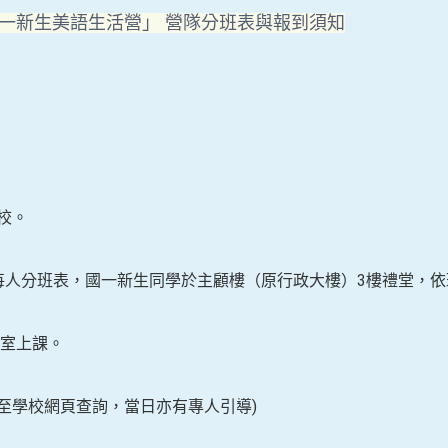
一新生美語生活營」
營隊分班表與
報到須知
校。
每人分班表，國一新生同學於主顧樓（原行政大樓）
3
樓禮堂，依
室上課。
至學校網頁查詢，當日亦有專人引導
)