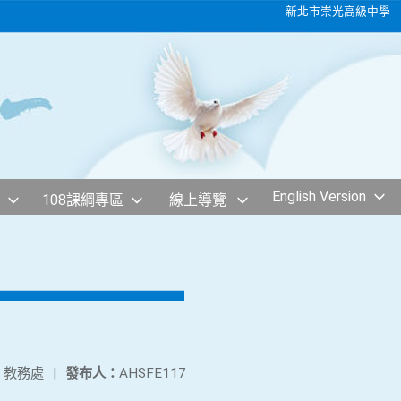
新北市崇光高級中學
English Version
108課綱專區
線上導覽
：
教務處
|
發布人：
AHSFE117