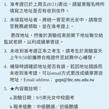
1.
准考證已於上周五
(8/21)
寄出，請留意報名時所
填寫之地址是否有收到信件。
2.
未填寫地址者，將統一寄至崇光女中，請撥空
至教務處領取，並在准考證上，
更改地址，然後於測驗結束前撕下地址聯交給
監試老師，以利成績單寄送。
3.
未收到准考證正本之考生，請考生於測驗當天
上午
9:50
前攜帶合格證件至試務中心補發。
4.
補發時請確認地址是否有誤，若因地址錯誤而
未收到准考證，可以
email
方式更改成績單寄送
地址，
Email address
：
gept@lttc.ntu.edu.tw
5.
★
內容需註明：
a.測驗日期：
9/5
崇光女中校園考
b.報考級數：中級聽讀／初級聽讀