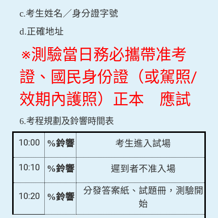
c.考生姓名／身分證字號
d.正確地址
※測驗當日務必攜帶准考
證、國民身份證（或駕照/
效期內護照）正本 應試
6.考
程規劃及鈴響時間表
10:00
%
鈴響
考生進入試場
10:10
%
鈴響
遲到者不准入場
分發答案紙、試題冊，測驗開
10:20
%
鈴響
始