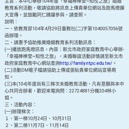
主旨：本中心舉辦104年度「幸福棒棒堂~知性之旅」婚姻
教育系列活動，敬請協助將訊息上傳貴單位網站及跑馬燈擴
大宣傳，並鼓勵同仁踴躍參與，請查照。
說明：
一、依教育部104年4月29日臺教社(二)字第1040057056號
函辦理。
二、請惠予協助推廣婚姻教育系列活動訊息：
(一)播放跑馬燈訊息，內容：新北市政府家庭教育中心舉辦-
「幸福棒棒堂~知性之旅」，未婚聯誼活動詳情請至新北市
政府家庭教育中心網站查詢
http://family.ntpc.edu.tw/
。
(二)活動DM電子檔請協助上傳或張貼貴單位網站宣導周
知。
(三)本(104)年度尚有三梯次未婚教育活動，凡有意願與本中
心共同合辦者，歡迎來電詢問：22724881分機204林小
姐。
三、活動內容：
(一)辦理梯次：
１、第一梯10月24日、10月31日
２、第二梯11月7日、11月14日