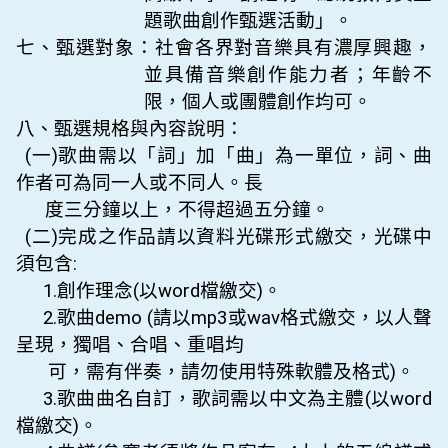
題歌曲創作甄選活動」。
七、甄選對象：社會各界
對音樂具有濃厚興趣，
並具備音樂創作能力者；年齡不
限，個人或團體創作均可。
八、甄選規格與內容說明：
(
一)歌曲需以「詞」加「曲」為一單位，詞、曲
作者可為同一人或不同人。長
度三分鐘以上，不得超過五分鐘。
(
二)完成之作品請以資料光碟形式繳交，光碟中
須包含:
1.
創作理念(以word檔繳交)。
2.
歌曲demo (請以mp3或wav格式繳交，以人聲
呈現，獨唱、合唱、重唱均
可，需有伴奏，請勿使用特殊軟體及格式)。
3.
歌曲曲名自訂，歌詞需以中文為主體(以word
檔繳交)。