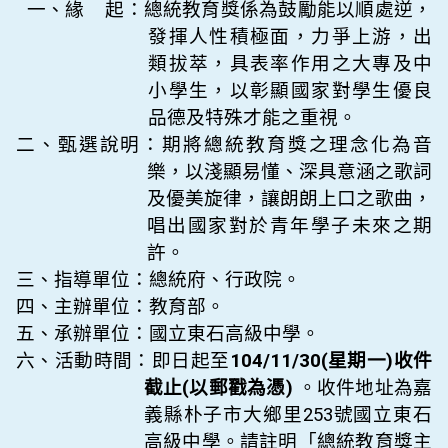
一、緣
起：總統教育獎係為鼓勵能以順處逆，
發揮人性積極面，力爭上游，出
類拔萃，具表率作用之大專及中
小學生，以彰顯國家對學生優良
品德及特殊才能之重視。
二、甄選說明：
期
將總統教育獎之理念化為音
樂，
以淺顯易懂、深具意涵之歌詞
及優美
旋律，
讓朗朗上口之歌曲，
唱出國家對於青年學子未來之期
許
。
三、指導單位：總統府、行政院。
四、主辦單位：教育部。
五、承辦單位：國立東石高級中學。
六、活動時間：即日起至
104/11/30(星期一)收件
截止(以郵戳為憑)
。收件地址為嘉
義縣朴子市大鄉里253號國立東石
高級中學。請註明「總統教育獎主