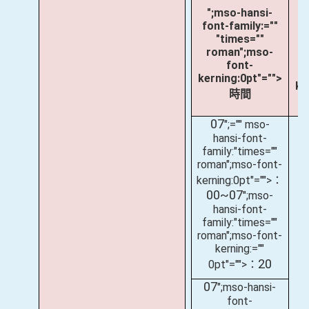
1
";mso-hansi-
font-family:=""
"times=""
roman";mso-
font-
kerning:0pt"="">
ke
時間
07
";="" mso-
hansi-font-
family:"times=""
roman";mso-font-
kerning:0pt"="">：
00~07
";mso-
hansi-font-
family:"times=""
roman";mso-font-
kerning:=""
20
0pt"="">：
07
";mso-hansi-
font-