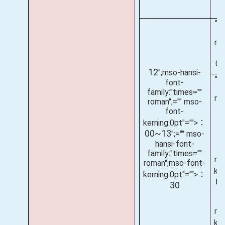
";
fa
ro
0
12
";mso-hansi-
";
font-
fa
family:"times=""
ro
roman";="" mso-
font-
kerning:0pt"="">：
(
00~13
";="" mso-
f
hansi-font-
family:"times=""
ro
roman";mso-font-
ke
kerning:0pt"="">：
0
30
fa
ro
ke