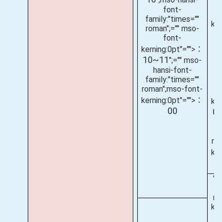
r
font-
family:"times=""
ke
roman";="" mso-
font-
kerning:0pt"="">：
(
10~11
";="" mso-
hansi-font-
fa
family:"times=""
r
roman";mso-font-
kerning:0pt"="">：
ke
00
0
fa
ro
ke
";
f
ro
ker