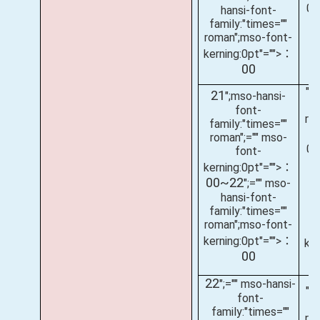
0
hansi-font-
family:"times=""
roman";mso-font-
kerning:0pt"="">：
00
";
21
";mso-hansi-
fa
font-
ro
family:"times=""
roman";="" mso-
0
font-
kerning:0pt"="">：
00~22
";="" mso-
hansi-font-
fa
family:"times=""
r
roman";mso-font-
kerning:0pt"="">：
ke
00
22
";="" mso-hansi-
";
font-
fa
family:"times=""
ro