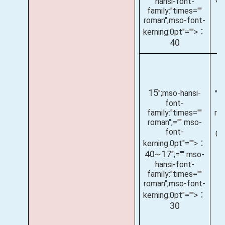
hansi-font-
family:"times=""
roman";mso-font-
kerning:0pt"="">：
40
15
";mso-hansi-
";
font-
fa
family:"times=""
ro
roman";="" mso-
font-
0
kerning:0pt"="">：
40~17
";="" mso-
hansi-font-
fa
family:"times=""
r
roman";mso-font-
ke
kerning:0pt"="">：
30