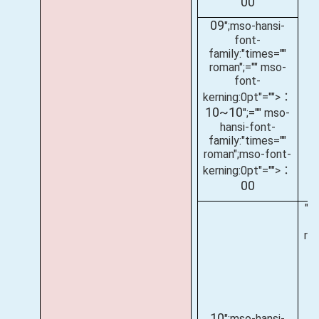
00
09
";mso-hansi-
font-
family:"times=""
roman";="" mso-
font-
kerning:0pt"="">：
10~10
";="" mso-
hansi-font-
family:"times=""
roman";mso-font-
kerning:0pt"="">：
00
";
fa
ro
0
fa
10
";mso-hansi-