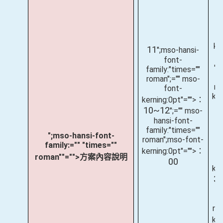
f
r
ke
11
";mso-hansi-
font-
";
family:"times=""
f
roman";="" mso-
ro
font-
ker
kerning:0pt"="">：
10~12
";="" mso-
(
hansi-font-
family:"times=""
";mso-hansi-font-
fa
roman";mso-font-
family:="" "times=""
r
kerning:0pt"="">：
roman""="">方案內容說明
00
ke
3
fa
ro
ke