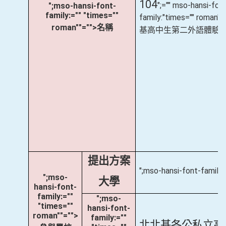
104
";="" mso-hansi-fon
";mso-hansi-font-
family:="" "times=""
family:"times="" roma
roman""="">名稱
基高中生第二外語體驗
提出方案
";mso-hansi-font-famil
";mso-
大學
hansi-font-
family:=""
";mso-
"times=""
hansi-font-
roman""="">
family:=""
北北基各公私立高