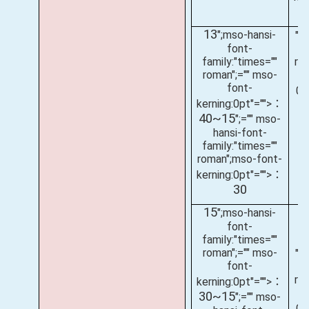
13
";mso-hansi-
";
font-
fa
family:"times=""
ro
roman";="" mso-
font-
0
kerning:0pt"="">：
40~15
";="" mso-
hansi-font-
fa
family:"times=""
r
roman";mso-font-
ke
kerning:0pt"="">：
30
15
";mso-hansi-
font-
family:"times=""
roman";="" mso-
";
font-
fa
ro
kerning:0pt"="">：
30~15
";="" mso-
0