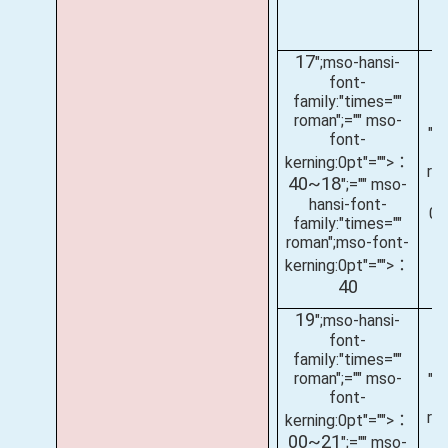
17
";mso-hansi-
font-
family:"times=""
roman";="" mso-
";
font-
fa
kerning:0pt"="">：
ro
40~18
";="" mso-
hansi-font-
0
family:"times=""
roman";mso-font-
kerning:0pt"="">：
40
19
";mso-hansi-
font-
family:"times=""
roman";="" mso-
";
font-
fa
ro
kerning:0pt"="">：
00~21
";="" mso-