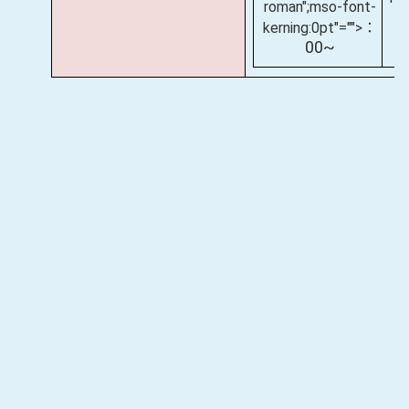
roman";mso-font-
kerning:0pt"="">：
00~