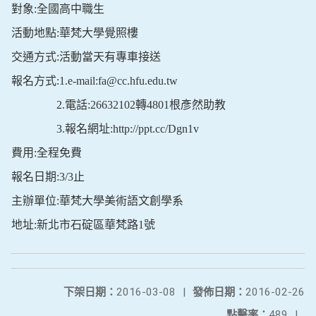
對象:全國高中職生
活動地點:華梵大學覺照樓
交通方式:活動當天有專車接送
報名方式:1.e-mail:fa@cc.hfu.edu.tw
2.電話:26632102轉4801根彥然助教
3.報名網址:http://ppt.cc/Dgn1v
費用:全程免費
報名日期:3/3止
主辦單位:華梵大學美術語文創學系
地址:新北市石碇區華梵路1號
下架日期：
2016-03-08
|
發佈日期：
2016-02-26
點擊率：
489
|