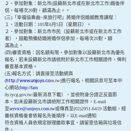
２、參加對象：新北市(設籍新北市或在新北市工作)婚後伴
侶，每場次20對，額滿為止。。
(三)「幸福協奏曲~來旅行吧」將婚伴侶婚姻教育課程：
１、活動日期：105年6月5日（星期日）。
２、參加對象：新北市市民（設籍新北市或在新北市工作
者），鼓勵預備結婚將婚伴侶參加，每場次20對，額
滿為止。
(四)審查資格：因名額有限，參加對象以設籍新北市為優先
報名，若未設籍新北市請檢附於新北市工作相關證件，俾利
審查基本資格。
(五)報名方式：請直接至活動網頁
http://www.unijoys.co
(
m.tw)進行報名，相關訊息可至本中
心網站(
http://fam
ily.tycg.gov.tw/最新消息下載），並檢附身分證正反面影
本。如未設籍新北市請檢附工作相關證件，E-mail
至
service@unijoys.com.tw
或傳真至(02)2951-6419 活動組，經
審核資格後會依報名先後順序，以E-mail通知
符合資格人員依規定辦理繳款事宜，請留意信箱與垃圾信
件。