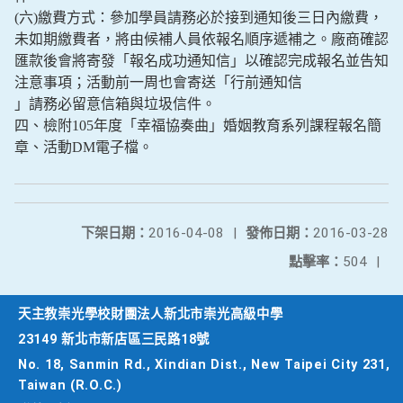
(六)繳費方式：參加學員請務必於接到通知後三日內繳費，
未如期繳費者，將由候補人員依報名順序遞補之。廠商確認
匯款後會將寄發「報名成功通知信」以確認完成報名並告知
注意事項；活動前一周也會寄送「行前通知信
」請務必留意信箱與垃圾信件。
四、檢附105年度「幸福協奏曲」婚姻教育系列課程報名簡
章、活動DM電子檔。
下架日期：
2016-04-08
|
發佈日期：
2016-03-28
點擊率：
504
|
天主教崇光學校財團法人新北市崇光高級中學
23149 新北市新店區三民路18號
No. 18, Sanmin Rd., Xindian Dist., New Taipei City 231,
Taiwan (R.O.C.)