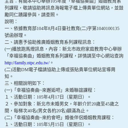
主旨：有關本中心舉辦105年度「幸福協奏曲」婚姻教育系
列課程，敬請協助將訊息海報電子檔上傳貴單位網站，並鼓
勵同仁踴躍參與，請查照。
說明：
一、依據教育部104年8月4日臺社教育(二)字第1040100135
號函辦理。
二、請惠予協助推廣婚姻教育系列課程訊息：
(一)播放跑馬燈訊息，內容：新北市政府家庭教育中心舉辦
「幸福協奏曲」婚姻教育系列課程，詳情請至中心網站查詢
http://family.ntpc.edu.tw/
。
(二)活動DM電子檔請協助上傳或張貼貴單位網站宣導周
知。
三、相關說明如下：
(一)「幸福協奏曲~來邂逅吧」未婚聯誼課程：
１、活動日期：105年4月17日（星期日）。
２、參加對象：新北市未婚男女，年齡介於20歲至45歲之
間，每梯次40名(男女各約20名)額滿為止。
(二)「幸福協奏曲~來約會吧」婚後伴侶婚姻教育課程：
１、活動日期：105年5月15日（星期日）。