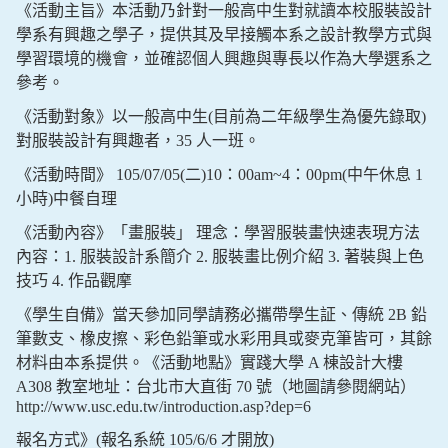
《活動主旨》本活動乃針對一般高中生對就讀本校服裝設計
學系有興趣之學子，提供其及早接觸本系之設計教學方式與
學習環境的機會，並確認個人興趣與專長以作為大學選系之
參考。
《活動對象》以一般高中生(目前為二年級學生為優先錄取)
對服裝設計有興趣者，35 人一班。
《活動時間》 105/07/05(二)10：00am~4：00pm(中午休息 1
小時)中餐自理
《活動內容》「畫服裝」 理念：學習服裝畫快速表現方法
內容：1. 服裝設計系簡介 2. 服裝畫比例介紹 3. 著裝與上色
技巧 4. 作品觀摩
《學生自備》當天參加同學請務必攜帶學生証、傳統 2B 鉛
筆數支、橡皮擦、彩色鉛筆或水彩用具或麥克筆皆可，其餘
材料由本系提供。《活動地點》實踐大學 A 棟設計大樓
A308 教室地址：台北市大直街 70 號（地圖請參閱網站）
http://www.usc.edu.tw/introduction.asp?dep=6
報名方式》(報名系統 105/6/6 才開放)