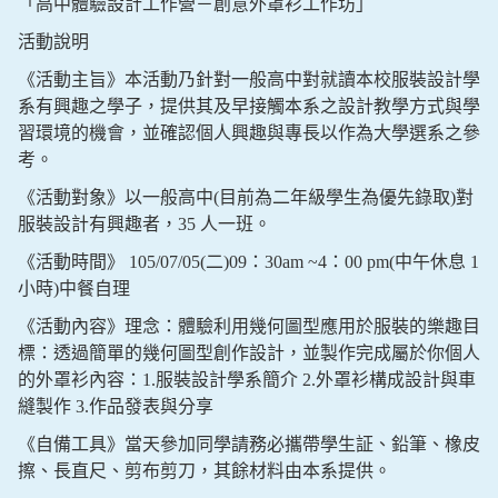
「高中體驗設計工作營－創意外罩衫工作坊」
活動說明
《活動主旨》本活動乃針對一般高中對就讀本校服裝設計學
系有興趣之學子，提供其及早接觸本系之設計教學方式與學
習環境的機會，並確認個人興趣與專長以作為大學選系之參
考。
《活動對象》以一般高中(目前為二年級學生為優先錄取)對
服裝設計有興趣者，35 人一班。
《活動時間》 105/07/05(二)09：30am ~4：00 pm(中午休息 1
小時)中餐自理
《活動內容》理念：體驗利用幾何圖型應用於服裝的樂趣目
標：透過簡單的幾何圖型創作設計，並製作完成屬於你個人
的外罩衫內容：1.服裝設計學系簡介 2.外罩衫構成設計與車
縫製作 3.作品發表與分享
《自備工具》當天參加同學請務必攜帶學生証、鉛筆、橡皮
擦、長直尺、剪布剪刀，其餘材料由本系提供。