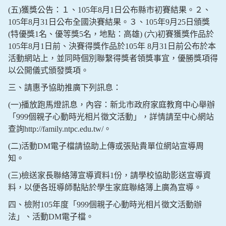
(五)獲獎公告：１、105年8月1日公布縣市初賽結果。２、
105年8月31日公布全國決賽結果。３、105年9月25日頒獎
(特優獎1名、優等獎5名，地點：高雄) (六)初賽獲獎作品於
105年8月1日前、決賽得獎作品於105年 8月31日前公布於本
活動網站上，並同時個別聯繫得獎者領獎事宜，優勝獎項得
以公開儀式頒發獎項。
三、請惠予協助推廣下列訊息：
(一)播放跑馬燈訊息，內容：新北市政府家庭教育中心舉辦
「999個親子心動時光相片徵文活動」，詳情請至中心網站
查詢http://family.ntpc.edu.tw/。
(二)活動DM電子檔請協助上傳或張貼貴單位網站宣導周
知。
(三)檢送家長聯絡簿宣導資料1份，請學校協助影送宣導資
料，以便各班導師黏貼於學生家庭聯絡簿上廣為宣導。
四、檢附105年度「999個親子心動時光相片徵文活動辦
法」、活動DM電子檔。