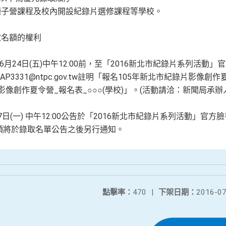
種子營課程及校內開設紀錄片選修課程等學校。
。
取名額的權利
年6月24日(五)中午12:00前，至「2016新北市紀錄片系列活
il至AP3331@ntpc.gov.tw註明「報名105年新北市紀錄片影
像創作夏令營_報名表_○○○(學校)」。(活動請洽：新聞局承辦人:
27日(一) 中午12:00公告於「2016新北市紀錄片系列活動」
項將於錄取名單公告之後另行通知。
點擊率：
470
|
下架日期：
2016-07