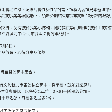
分組實地拍攝、紀錄片實作及作品討論，課程內容詳見本辦法第
指定的指導導演協助下，須於營期結束前完成約5-10分鐘的紀
。
演之外，另有技術指導小隊輔，隨時提供學員創作時技術上的諮
市立雙溪高中(
新北市雙溪區梅竹蹊3號
)
。
年7月8日。
作品放映、心得分享及頒獎。
準時至雙溪高中集合。
行文到新北市各公私立高中、職學校，鼓勵對紀錄片
學生參與營隊，以學校為單位，
3人組一隊報名參加。
有十隊名額，
每校報名最多
2隊。
，以下為優先錄取順序。