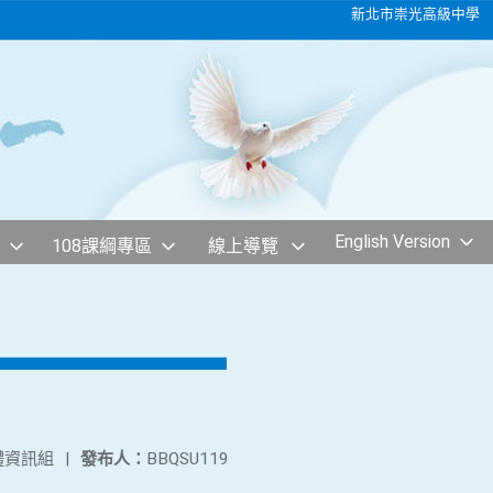
新北市崇光高級中學
English Version
108課綱專區
線上導覽
體資訊組
|
發布人：
BBQSU119