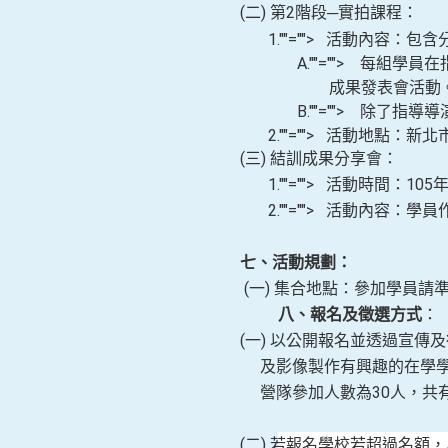
(二
) 第2階段─實拍課程：
1.
""="">
活動內容：包含
A.
""="">
每組學員在
成果發表會活動
B.
""="">
除了指導導
2.
""="">
活動地點：新北
(三
) 結訓
成果分享會：
1.
""="">
活動時間：
105
2.
""="">
活動內容：學員
七、活動規劃：
(一
) 集合地點：參加學員請
八、
報名及徵選方式
：
(一
) 以公開報名並
透過宣傳及
及影像製作有興趣的在學
營隊參加人數為
30人，共
(二
) 若報名學校若超過名額