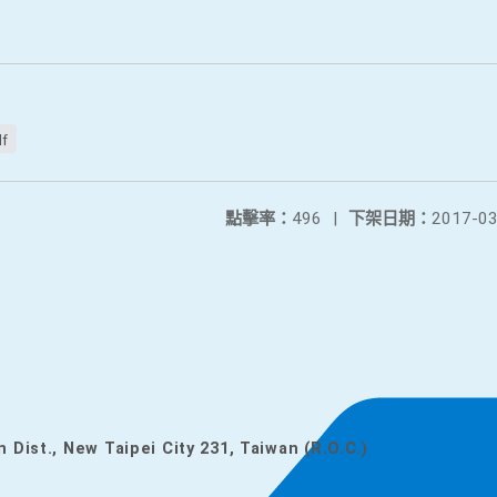
df
點擊率：
496
|
下架日期：
2017-03
n Dist., New Taipei City 231, Taiwan (R.O.C.)