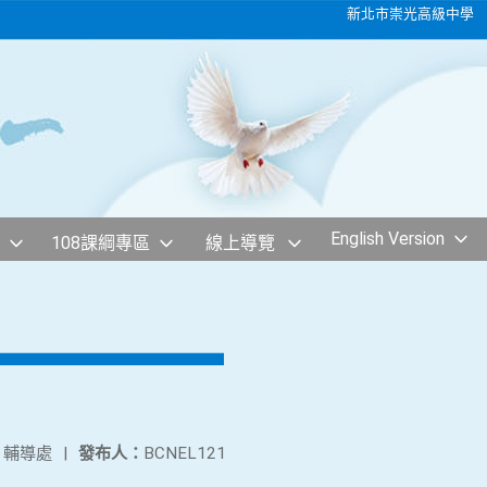
新北市崇光高級中學
English Version
108課綱專區
線上導覽
：
輔導處
|
發布人：
BCNEL121