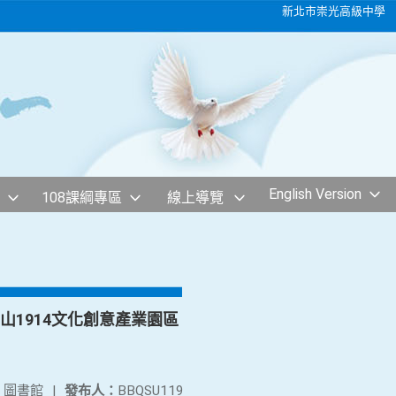
新北市崇光高級中學
English Version
108課綱專區
線上導覽
山1914文化創意產業園區
：
圖書館
|
發布人：
BBQSU119