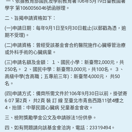
一、依據教育部國民及學前教育署106年5月19日臺教國署
學字 第1060056046號函辦理。
二、旨揭申請資格如下：
(一)申請日期：每年9月1日至9月30日截止(以郵戳為憑，逾
期不受理)。
(二)申請資格：曾經受該基金會合約醫院施作心臟導管治療
或外科手術的心臟病童。
(三)申請名額及金額： １、國民小學：新臺幣2,000元，共
250名。 ２、國民中學：新臺幣3,000元，共100名。 ３、
高級中學(含高職；五專前三年)：新臺幣4,000元， 共50
名。
(四)申請方式：備齊所需文件於106年9月30日以前，掛號寄
6 07 第2頁， 共2頁 裝 訂 線 至臺北市青島西路11號4樓之
4，抬頭：中華民國心臟病 兒童基金會收。
三、檢附獎勵學金公文及申請辦法1份供參。
四、如有問題請向該基金會洽詢，電話：23319494。