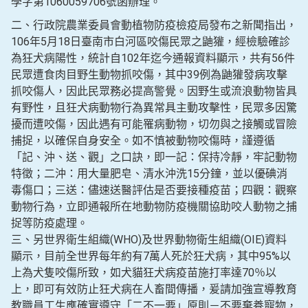
學字第1060059706號函辦理。
二、行政院農業委員會動植物防疫檢疫局發布之新聞指出，
106年5月18日臺南市白河區咬傷民眾之鼬獾，經檢驗確診
為狂犬病陽性，統計自102年迄今通報資料顯示，共有56件
民眾遭食肉目野生動物抓咬傷，其中39例為鼬獾發病攻擊
抓咬傷人，因此民眾務必提高警覺。因野生或流浪動物皆具
有野性，且狂犬病動物行為異常具主動攻擊性，民眾多因驚
擾而遭咬傷，因此遇有可能罹病動物，切勿與之接觸或冒險
捕捉，以確保自身安全。如不慎被動物咬傷時，謹遵循
「記、沖、送、觀」之口訣，即一記：保持冷靜，牢記動物
特徵；二沖：用大量肥皂、清水沖洗15分鐘，並以優碘消
毒傷口；三送：儘速送醫評估是否要接種疫苗；四觀：觀察
動物行為，立即通報所在地動物防疫機關協助咬人動物之捕
捉等防疫處理。
三、另世界衛生組織(WHO)及世界動物衛生組織(OIE)資料
顯示，目前全世界每年約有7萬人死於狂犬病，其中95%以
上為犬隻咬傷所致，如犬貓狂犬病疫苗施打率達70％以
上，即可有效防止狂犬病在人畜間傳播，爰請加強宣導教育
教職員工生應確實遵守「二不一要」原則－不要棄養寵物，