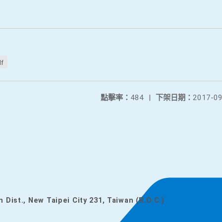
df
點擊率：
484
|
下架日期：
2017-09
n Dist., New Taipei City 231, Taiwan (R.O.C.)