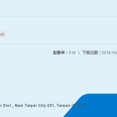
pdf
點擊率：
518
|
下架日期：
2018-06
n Dist., New Taipei City 231, Taiwan (R.O.C.)