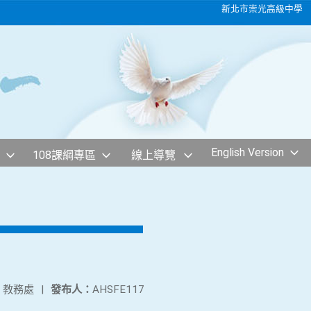
新北市崇光高級中學
English Version
108課綱專區
線上導覽
：
教務處
|
發布人：
AHSFE117