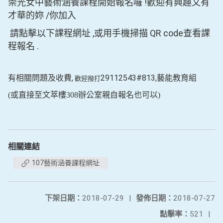
!
崇光女中藝術涵養課程開始報名囉
歡迎有興趣又有
/
才華的妳
你加入
,
QR code
請點擊以下課程網址
或用手機掃描
查看課
.
程報名
有相關問題及收費
,
29112543#813,
藝能教育組
歡迎撥打
(或直接至文萃樓308辦公室親自報名也可以)
相關連結
107藝術涵養課程網址
下架日期：
2018-07-29
|
發佈日期：
2018-07-27
點擊率：
521
|