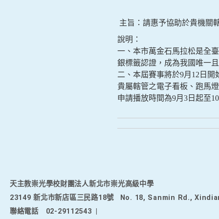
主旨：請惠予協助於貴機關轄
說明：
一、本市萬金石馬拉松是全臺唯
銀標籤認證，成為我國唯一且
二、本屆賽事將於9月12日
貴屬轄管之電子看板、跑馬
申請播放時間為9月3日起至10
天主教崇光學校財團法人新北市崇光高級中學
23149 新北市新店區三民路18號
No. 18, Sanmin Rd., Xindia
聯絡電話
02-29112543
|