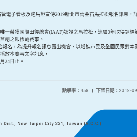
管電子看板及跑馬燈宣傳2019新北
市萬金石馬拉松報名訊息，
一榮獲國際田徑總會(IAAF)認
證之馬拉松，連續3年取得銅標籤
首創之銀標籤賽事。
開始報名，為提升報名訊息露出機
會，以增進市民及全國民眾對本
燈播放本賽事文字訊息，
月24日止。
點擊率：
458
|
下架日期：
2018-09
n Dist., New Taipei City 231, Taiwan (R.O.C.)